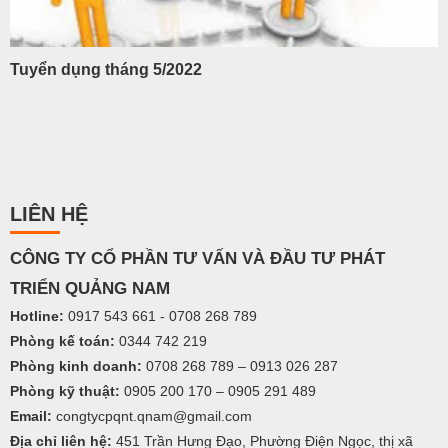
Tuyển dụng tháng 5/2022
LIÊN HỆ
C
ÔNG TY
CỔ PHẦN TƯ VẤN VÀ ĐẦU TƯ PHÁT
TRIỂN QUẢNG NAM
Hotline:
0917 543 661 - 0708 268 789
Phòng kế toán:
0344 742 219
Phòng kinh doanh:
0708 268 789 – 0913 026 287
Phòng kỹ thuật:
0905 200 170 – 0905 291 489
Email:
congtycpqnt.qnam@gmail.com
Địa chỉ liên hệ:
451 Trần Hưng Đạo, Phường Điện Ngọc, thị xã