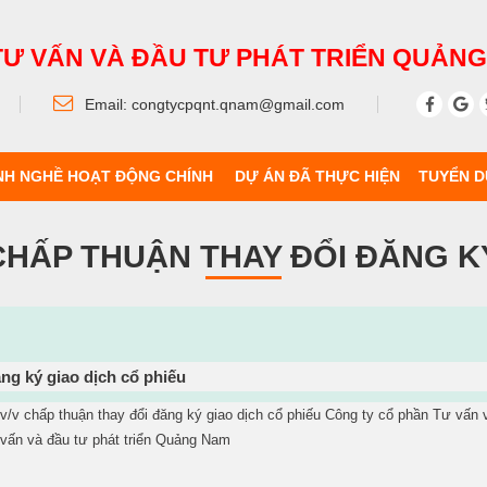
TƯ VẤN VÀ ĐẦU TƯ PHÁT TRIỂN QUẢN
Email:
congtycpqnt.qnam@gmail.com
H NGHỀ HOẠT ĐỘNG CHÍNH
DỰ ÁN ĐÃ THỰC HIỆN
TUYỂN 
CHẤP THUẬN THAY ĐỔI ĐĂNG K
ăng ký giao dịch cổ phiếu
v/v chấp thuận thay đổi đăng ký giao dịch cổ phiếu Công ty cổ phần Tư vấn 
 vấn và đầu tư phát triển Quảng Nam