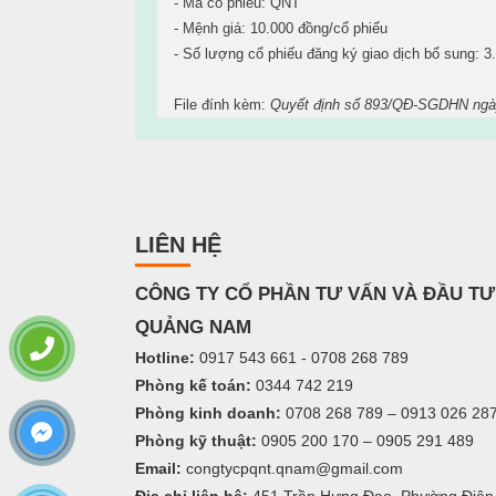
- Mã cổ phiếu: QNT
- Mệnh giá: 10.000 đồng/cổ phiếu
- Số lượng cổ phiếu đăng ký giao dịch bổ sung: 3
File đính kèm:
Quyết định số 893/QĐ-SGDHN ngà
LIÊN HỆ
C
ÔNG TY
CỔ PHẦN TƯ VẤN VÀ ĐẦU TƯ
QUẢNG NAM
Hotline:
0917 543 661 - 0708 268 789
Phòng kế toán:
0344 742 219
Phòng kinh doanh:
0708 268 789 – 0913 026 28
Phòng kỹ thuật:
0905 200 170 – 0905 291 489
Email:
congtycpqnt.qnam@gmail.com