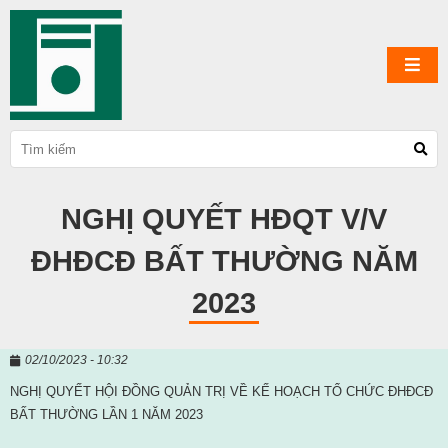
NGHỊ QUYẾT HĐQT V/V
ĐHĐCĐ BẤT THƯỜNG NĂM
2023
02/10/2023 - 10:32
NGHỊ QUYẾT HỘI ĐỒNG QUẢN TRỊ VỀ KẾ HOẠCH TỔ CHỨC ĐHĐCĐ
BẤT THƯỜNG LẦN 1 NĂM 2023