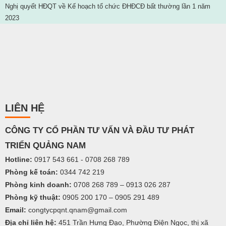
Nghị quyết HĐQT về Kế hoạch tổ chức ĐHĐCĐ bất thường lần 1 năm
2023
LIÊN HỆ
C
ÔNG TY
CỔ PHẦN TƯ VẤN VÀ ĐẦU TƯ PHÁT
TRIỂN QUẢNG NAM
Hotline:
0917 543 661 - 0708 268 789
Phòng kế toán:
0344 742 219
Phòng kinh doanh:
0708 268 789 – 0913 026 287
Phòng kỹ thuật:
0905 200 170 – 0905 291 489
Email:
congtycpqnt.qnam@gmail.com
Địa chỉ liên hệ:
451 Trần Hưng Đạo, Phường Điện Ngọc, thị xã