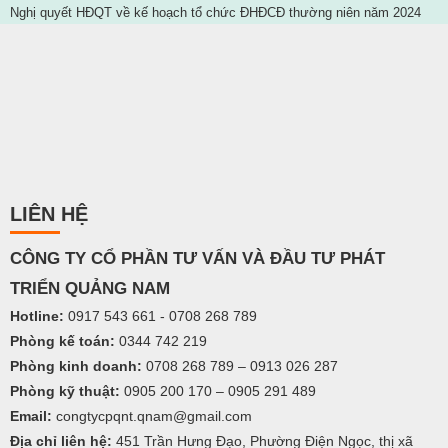
Nghị quyết HĐQT về kế hoạch tổ chức ĐHĐCĐ thường niên năm 2024
LIÊN HỆ
C
ÔNG TY
CỔ PHẦN TƯ VẤN VÀ ĐẦU TƯ PHÁT
TRIỂN QUẢNG NAM
Hotline:
0917 543 661 - 0708 268 789
Phòng kế toán:
0344 742 219
Phòng kinh doanh:
0708 268 789 – 0913 026 287
Phòng kỹ thuật:
0905 200 170 – 0905 291 489
Email:
congtycpqnt.qnam@gmail.com
Địa chỉ liên hệ:
451 Trần Hưng Đạo, Phường Điện Ngọc, thị xã