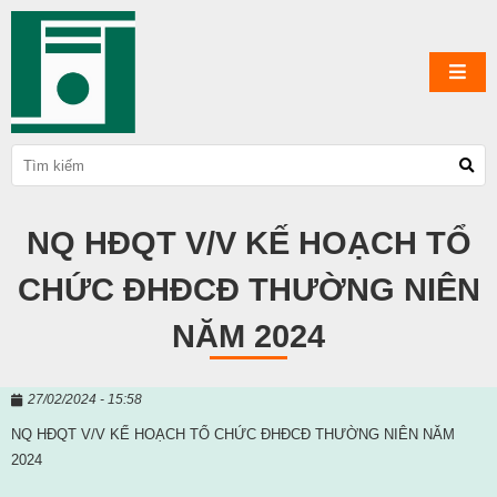
NQ HĐQT V/V KẾ HOẠCH TỔ
CHỨC ĐHĐCĐ THƯỜNG NIÊN
NĂM 2024
27/02/2024 - 15:58
NQ HĐQT V/V KẾ HOẠCH TỔ CHỨC ĐHĐCĐ THƯỜNG NIÊN NĂM
2024