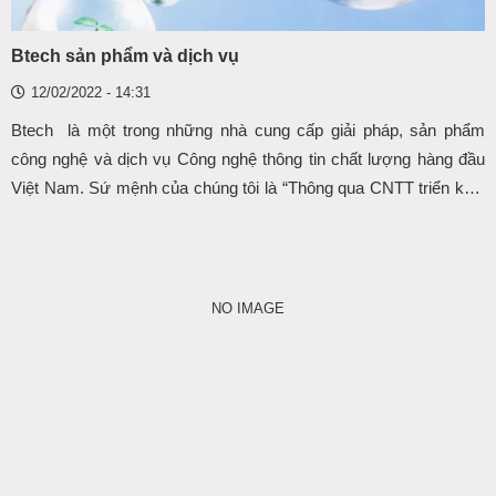
Btech sản phẩm và dịch vụ
12/02/2022 - 14:31
Btech là một trong những nhà cung cấp giải pháp, sản phẩm
công nghệ và dịch vụ Công nghệ thông tin chất lượng hàng đầu
Việt Nam. Sứ mệnh của chúng tôi là “Thông qua CNTT triển khai
các năng lực, đảm bảo sự phát triển bền vững và cạnh tranh cho
doanh nghiệp trong thời đại toàn cầu hóa”. Với CNTT chúng tôi
tập trung vào kinh doanh giải pháp về phần mềm(Phần mềm thiết
kế, Phần mềm ERP...), Phần cứng(Máy chủ của Dell, HP, IBM,
NO IMAGE
Thiết bị mạng...), Hạ tầng mạng, Giải pháp về giám
sát(Panasonic, Sony, TOA, Hurviron, Survion...), quản lý nhà xe,
hệ thống báo động...